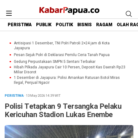
PERISTIWA
PUBLIK
POLITIK
BISNIS
RAGAM
OLAH RA
Antisipasi 1 Desember, TNI Polri Patroli 2×24 jam di Kota
Jayapura
Pesan Sejuk Polri di Deklarasi Pemilu Ceria Tanah Papua
Gedung Perpustakaan SMPN 5 Sentani Terbakar
Hibah Pilkada Jayapura Cair 10 Persen, Deposit Kas Daerah Rp23
Miliar Disorot
1 Desember di Jayapura: Polisi Amankan Ratusan Botol Miras
Ilegal, Penjual Ngacir
PERISTIWA
· 13 May 2026
14:39
WIT
Polisi Tetapkan 9 Tersangka Pelaku
Kericuhan Stadion Lukas Enembe