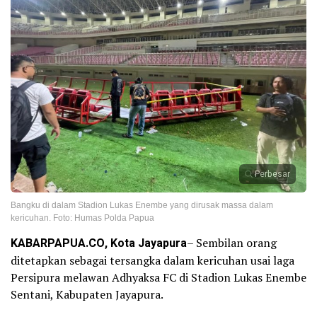
Perbesar
Bangku di dalam Stadion Lukas Enembe yang dirusak massa dalam
kericuhan. Foto: Humas Polda Papua
KABARPAPUA.CO, Kota Jayapura
– Sembilan orang
ditetapkan sebagai tersangka dalam kericuhan usai laga
Persipura melawan Adhyaksa FC di Stadion Lukas Enembe
Sentani, Kabupaten Jayapura.