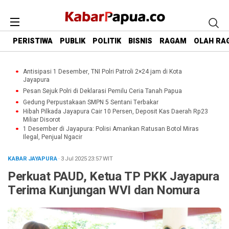
PERISTIWA
PUBLIK
POLITIK
BISNIS
RAGAM
OLAH RA
Antisipasi 1 Desember, TNI Polri Patroli 2×24 jam di Kota
Jayapura
Pesan Sejuk Polri di Deklarasi Pemilu Ceria Tanah Papua
Gedung Perpustakaan SMPN 5 Sentani Terbakar
Hibah Pilkada Jayapura Cair 10 Persen, Deposit Kas Daerah Rp23
Miliar Disorot
1 Desember di Jayapura: Polisi Amankan Ratusan Botol Miras
Ilegal, Penjual Ngacir
KABAR JAYAPURA
· 3 Jul 2025
23:57
WIT
Perkuat PAUD, Ketua TP PKK Jayapura
Terima Kunjungan WVI dan Nomura