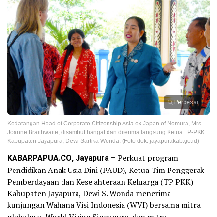
Perbesar
Kedatangan Head of Corporate Citizenship Asia ex Japan of Nomura, Mrs.
Joanne Braithwaite, disambut hangat dan diterima langsung Ketua TP-PKK
Kabupaten Jayapura, Dewi Sartika Wonda. (Foto dok: jayapurakab.go.id)
KABARPAPUA.CO, Jayapura –
Perkuat program
Pendidikan Anak Usia Dini (PAUD), Ketua Tim Penggerak
Pemberdayaan dan Kesejahteraan Keluarga (TP PKK)
Kabupaten Jayapura, Dewi S. Wonda menerima
kunjungan Wahana Visi Indonesia (WVI) bersama mitra
globalnya, World Vision Singapura, dan mitra