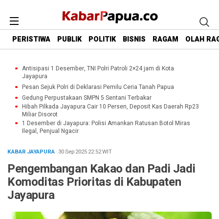
PERISTIWA
PUBLIK
POLITIK
BISNIS
RAGAM
OLAH RA
Antisipasi 1 Desember, TNI Polri Patroli 2×24 jam di Kota
Jayapura
Pesan Sejuk Polri di Deklarasi Pemilu Ceria Tanah Papua
Gedung Perpustakaan SMPN 5 Sentani Terbakar
Hibah Pilkada Jayapura Cair 10 Persen, Deposit Kas Daerah Rp23
Miliar Disorot
1 Desember di Jayapura: Polisi Amankan Ratusan Botol Miras
Ilegal, Penjual Ngacir
KABAR JAYAPURA
· 30 Sep 2025
22:52
WIT
Pengembangan Kakao dan Padi Jadi
Komoditas Prioritas di Kabupaten
Jayapura