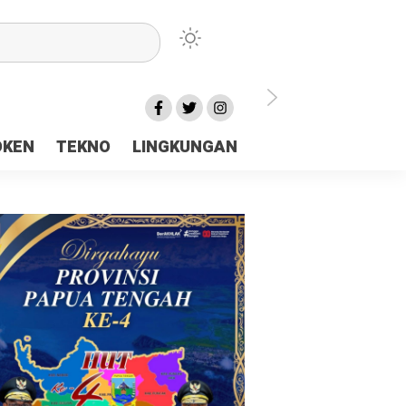
lu Ceria Tanah Papua
OKEN
TEKNO
LINGKUNGAN
aerah Rp23 Miliar Disorot