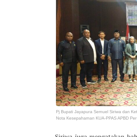
Pj Bupati Jayapura Semuel Siriwa dan Ke
Nota Kesepahaman KUA-PPAS APBD Peru
Siriwa juga mengatakan bah