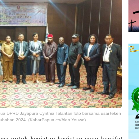
tua DPRD Jayapura Cynthia Talantan foto bersama usai teken
bahan 2024. (KabarPapua.co/Alan Youwe)
wa untuk kegiatan-kegiatan yang bersifat