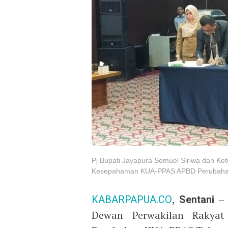
Pj Bupati Jayapura Semuel Siriwa dan Ke
Kesepahaman KUA-PPAS APBD Perubahan
KABARPAPUA.CO
,
Sentani
– 
Dewan Perwakilan Rakyat