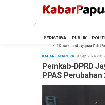
Antisipasi 1 Desember, TNI Polri 
PERISTIWA
PUBLIK
POLIT
Gedung Perpustakaan SMPN 5 Se
1 Desember di Jayapura: Polisi Am
KABAR JAYAPURA
· 9 Sep 2024
20:3
Pemkab-DPRD Jay
PPAS Perubahan