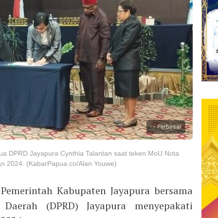
Perbesar
tua DPRD Jayapura Cynthia Talantan saat teken MoU Nota
 2024. (KabarPapua.co/Alan Youwe)
Pemerintah Kabupaten Jayapura bersama
 Daerah (DPRD) Jayapura menyepakati