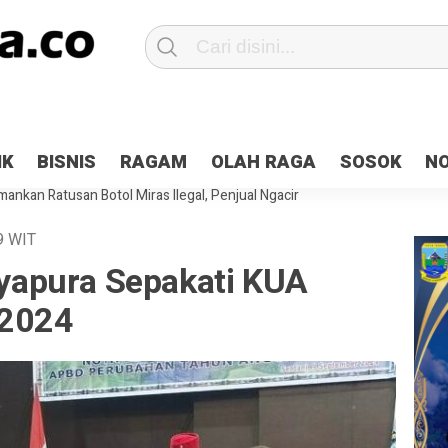
Patroli 2×24 jam di Kota Jayapura
Pesan Sejuk Polri di Deklarasi Pemi
IK
BISNIS
RAGAM
OLAH RAGA
SOSOK
N
ntani Terbakar
Hibah Pilkada Jayapura Cair 10 Persen, Deposit Kas D
ankan Ratusan Botol Miras Ilegal, Penjual Ngacir
9
WIT
apura Sepakati KUA
 2024