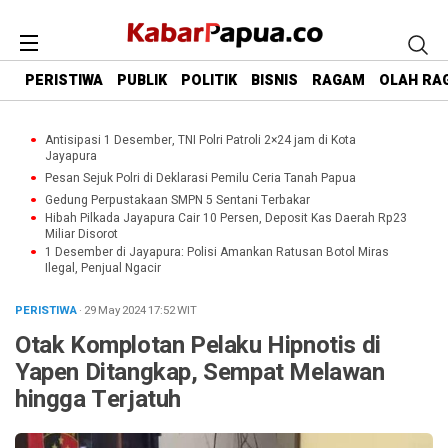
PERISTIWA
PUBLIK
POLITIK
BISNIS
RAGAM
OLAH RA
Antisipasi 1 Desember, TNI Polri Patroli 2×24 jam di Kota
Jayapura
Pesan Sejuk Polri di Deklarasi Pemilu Ceria Tanah Papua
Gedung Perpustakaan SMPN 5 Sentani Terbakar
Hibah Pilkada Jayapura Cair 10 Persen, Deposit Kas Daerah Rp23
Miliar Disorot
1 Desember di Jayapura: Polisi Amankan Ratusan Botol Miras
Ilegal, Penjual Ngacir
PERISTIWA
· 29 May 2024
17:52
WIT
Otak Komplotan Pelaku Hipnotis di
Yapen Ditangkap, Sempat Melawan
hingga Terjatuh