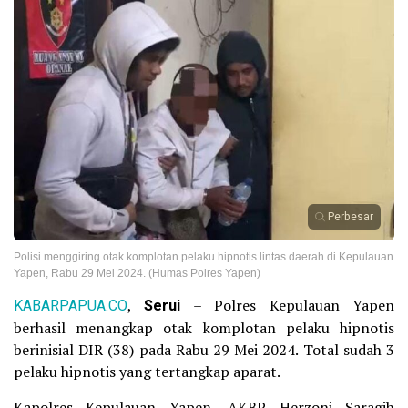
Perbesar
Polisi menggiring otak komplotan pelaku hipnotis lintas daerah di Kepulauan
Yapen, Rabu 29 Mei 2024. (Humas Polres Yapen)
KABARPAPUA.CO
,
Serui
– Polres Kepulauan Yapen
berhasil menangkap otak komplotan pelaku hipnotis
berinisial DIR (38) pada Rabu 29 Mei 2024. Total sudah 3
pelaku hipnotis yang tertangkap aparat.
Kapolres Kepulauan Yapen, AKBP Herzoni Saragih