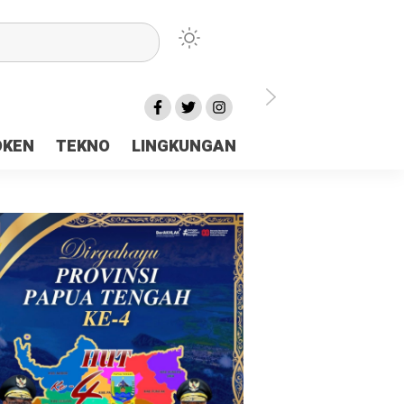
lu Ceria Tanah Papua
OKEN
TEKNO
LINGKUNGAN
aerah Rp23 Miliar Disorot