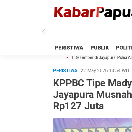
Antisipasi 1 Desember, TNI Polri 
PERISTIWA
PUBLIK
POLIT
Gedung Perpustakaan SMPN 5 Se
1 Desember di Jayapura: Polisi Am
PERISTIWA
· 22 May 2026
13:54
WIT
KPPBC Tipe Mady
Jayapura Musnahk
Rp127 Juta