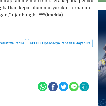
harapkan memberi efek jera kepada pelaku
ngkatkan kepatuhan masyarakat terhadap
an,” ujar Fungki.
***(I
melda)
Peristiwa Papua
KPPBC Tipe Madya Pabean C Jayapura