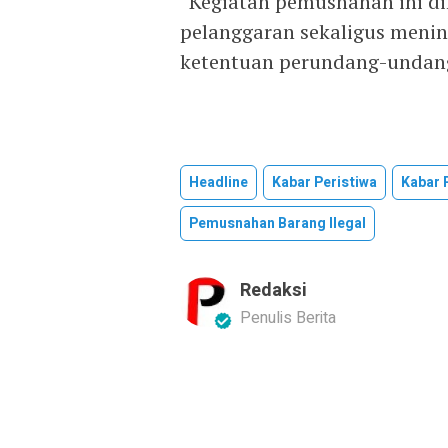
“Kegiatan pemusnahan ini di
pelanggaran sekaligus meni
ketentuan perundang-undang
Headline
Kabar Peristiwa
Kabar 
Pemusnahan Barang Ilegal
Redaksi
Penulis Berita