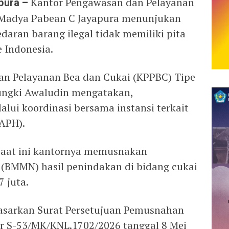
pura –
Kantor Pengawasan dan Pelayanan
 Madya Pabean C Jayapura menunjukan
ran barang ilegal tidak memiliki pita
 Indonesia.
an Pelayanan Bea dan Cukai (KPPBC) Tipe
ungki Awaludin mengatakan,
lui koordinasi bersama instansi terkait
APH).
, saat ini kantornya memusnakan
 (BMMN) hasil penindakan di bidang cukai
7 juta.
dasarkan Surat Persetujuan Pemusnahan
r S-53/MK/KNL.1702/2026 tanggal 8 Mei