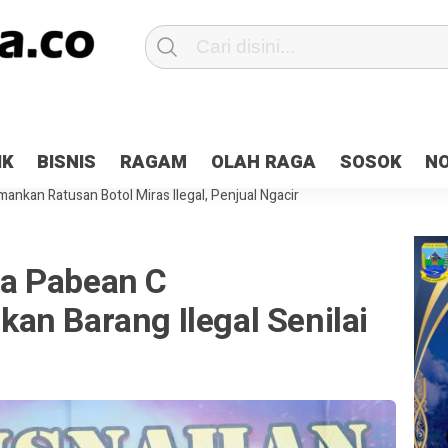
Patroli 2×24 jam di Kota Jayapura
Pesan Sejuk Polri di Deklarasi Pemi
IK
BISNIS
RAGAM
OLAH RAGA
SOSOK
N
ntani Terbakar
Hibah Pilkada Jayapura Cair 10 Persen, Deposit Kas D
ankan Ratusan Botol Miras Ilegal, Penjual Ngacir
a Pabean C
an Barang Ilegal Senilai