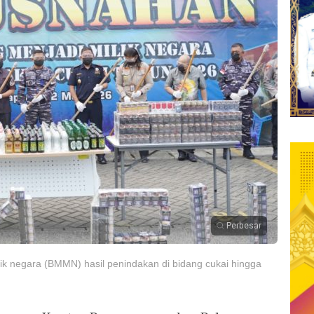
Perbesar
k negara (BMMN) hasil penindakan di bidang cukai hingga