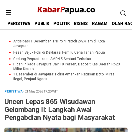
PERISTIWA
PUBLIK
POLITIK
BISNIS
RAGAM
OLAH RA
Antisipasi 1 Desember, TNI Polri Patroli 2×24 jam di Kota
Jayapura
Pesan Sejuk Polri di Deklarasi Pemilu Ceria Tanah Papua
Gedung Perpustakaan SMPN 5 Sentani Terbakar
Hibah Pilkada Jayapura Cair 10 Persen, Deposit Kas Daerah Rp23
Miliar Disorot
1 Desember di Jayapura: Polisi Amankan Ratusan Botol Miras
Ilegal, Penjual Ngacir
PERISTIWA
· 21 May 2026
17:20
WIT
Uncen Lepas 865 Wisudawan
Gelombang II: Langkah Awal
Pengabdian Nyata bagi Masyarakat