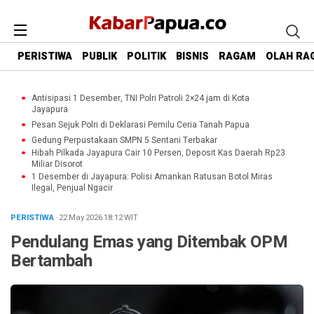
PERISTIWA
PUBLIK
POLITIK
BISNIS
RAGAM
OLAH RA
Antisipasi 1 Desember, TNI Polri Patroli 2×24 jam di Kota
Jayapura
Pesan Sejuk Polri di Deklarasi Pemilu Ceria Tanah Papua
Gedung Perpustakaan SMPN 5 Sentani Terbakar
Hibah Pilkada Jayapura Cair 10 Persen, Deposit Kas Daerah Rp23
Miliar Disorot
1 Desember di Jayapura: Polisi Amankan Ratusan Botol Miras
Ilegal, Penjual Ngacir
PERISTIWA
· 22 May 2026
18:12
WIT
Pendulang Emas yang Ditembak OPM
Bertambah