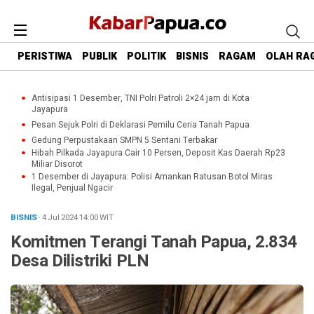
PERISTIWA
PUBLIK
POLITIK
BISNIS
RAGAM
OLAH RA
Antisipasi 1 Desember, TNI Polri Patroli 2×24 jam di Kota
Jayapura
Pesan Sejuk Polri di Deklarasi Pemilu Ceria Tanah Papua
Gedung Perpustakaan SMPN 5 Sentani Terbakar
Hibah Pilkada Jayapura Cair 10 Persen, Deposit Kas Daerah Rp23
Miliar Disorot
1 Desember di Jayapura: Polisi Amankan Ratusan Botol Miras
Ilegal, Penjual Ngacir
BISNIS
· 4 Jul 2024
14:00
WIT
Komitmen Terangi Tanah Papua, 2.834
Desa Dilistriki PLN