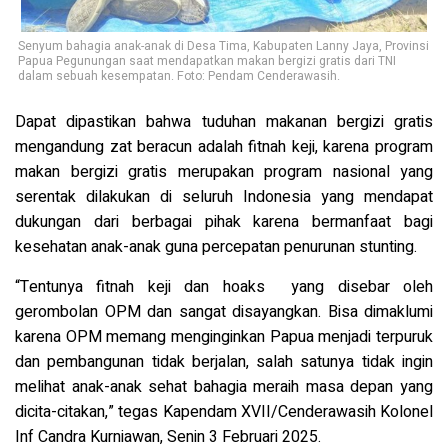
Senyum bahagia anak-anak di Desa Tima, Kabupaten Lanny Jaya, Provinsi
Papua Pegunungan saat mendapatkan makan bergizi gratis dari TNI
dalam sebuah kesempatan. Foto: Pendam Cenderawasih.
Dapat dipastikan bahwa tuduhan makanan bergizi gratis
mengandung zat beracun adalah fitnah keji, karena program
makan bergizi gratis merupakan program nasional yang
serentak dilakukan di seluruh Indonesia yang mendapat
dukungan dari berbagai pihak karena bermanfaat bagi
kesehatan anak-anak guna percepatan penurunan stunting.
“Tentunya fitnah keji dan hoaks yang disebar oleh
gerombolan OPM dan sangat disayangkan. Bisa dimaklumi
karena OPM memang menginginkan Papua menjadi terpuruk
dan pembangunan tidak berjalan, salah satunya tidak ingin
melihat anak-anak sehat bahagia meraih masa depan yang
dicita-citakan,” tegas Kapendam XVII/Cenderawasih Kolonel
Inf Candra Kurniawan, Senin 3 Februari 2025.