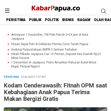
PERISTIWA
PUBLIK
POLITIK
BISNIS
RAGAM
OLAH RA
Antisipasi 1 Desember, TNI Polri Patroli 2×24 jam di Kota
Jayapura
Pesan Sejuk Polri di Deklarasi Pemilu Ceria Tanah Papua
Gedung Perpustakaan SMPN 5 Sentani Terbakar
Hibah Pilkada Jayapura Cair 10 Persen, Deposit Kas Daerah Rp23
Miliar Disorot
1 Desember di Jayapura: Polisi Amankan Ratusan Botol Miras
Ilegal, Penjual Ngacir
PERISTIWA
· 3 Feb 2025
11:57
WIT
Kodam Cenderawasih: Fitnah OPM saat
Kebahagiaan Anak Papua Terima
Makan Bergizi Gratis