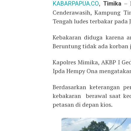
KABARPAPUA.CO
,
Timika
– D
Cenderawasih, Kampung Tim
Tengah ludes terbakar pada 
Kebakaran diduga karena a
Beruntung tidak ada korban 
Kapolres Mimika, AKBP I Ged
Ipda Hempy Ona mengatakan, 
Berdasarkan keterangan pem
kebakaran berawal saat ke
petasan di depan kios.