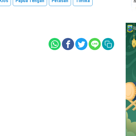
Kios
Papua Tengah
Petasan
Timika