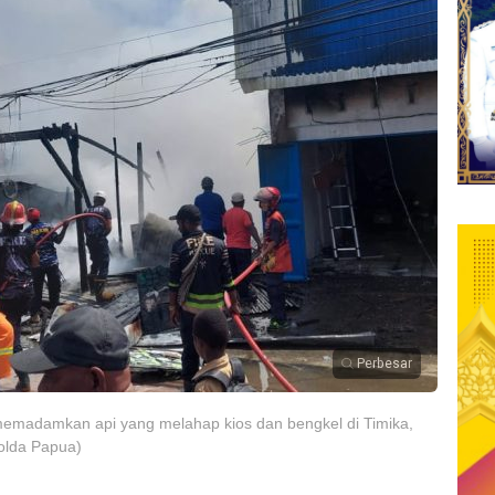
Perbesar
madamkan api yang melahap kios dan bengkel di Timika,
olda Papua)