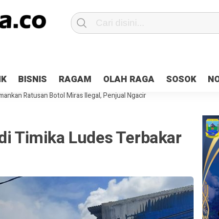
Patroli 2×24 jam di Kota Jayapura
Pesan Sejuk Polri di Deklarasi Pemi
IK
BISNIS
RAGAM
OLAH RAGA
SOSOK
N
ntani Terbakar
Hibah Pilkada Jayapura Cair 10 Persen, Deposit Kas D
ankan Ratusan Botol Miras Ilegal, Penjual Ngacir
di Timika Ludes Terbakar