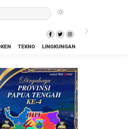
lu Ceria Tanah Papua
OKEN
TEKNO
LINGKUNGAN
aerah Rp23 Miliar Disorot