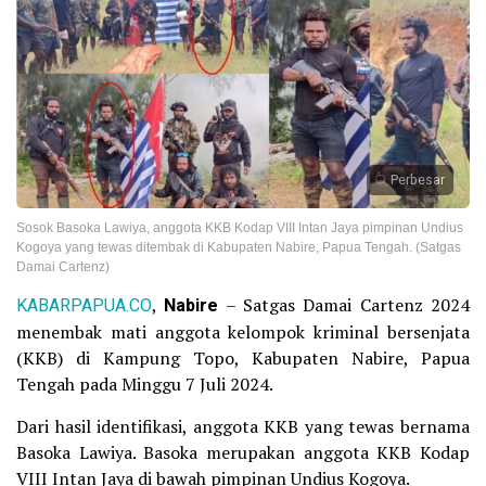
Perbesar
Sosok Basoka Lawiya, anggota KKB Kodap VIII Intan Jaya pimpinan Undius
Kogoya yang tewas ditembak di Kabupaten Nabire, Papua Tengah. (Satgas
Damai Cartenz)
KABARPAPUA.CO
,
Nabire
– Satgas Damai Cartenz 2024
menembak mati anggota kelompok kriminal bersenjata
(KKB) di Kampung Topo, Kabupaten Nabire, Papua
Tengah pada Minggu 7 Juli 2024.
Dari hasil identifikasi, anggota KKB yang tewas bernama
Basoka Lawiya. Basoka merupakan anggota KKB Kodap
VIII Intan Jaya di bawah pimpinan Undius Kogoya.