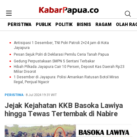
PERISTIWA
PUBLIK
POLITIK
BISNIS
RAGAM
OLAH RA
Antisipasi 1 Desember, TNI Polri Patroli 2×24 jam di Kota
Jayapura
Pesan Sejuk Polri di Deklarasi Pemilu Ceria Tanah Papua
Gedung Perpustakaan SMPN 5 Sentani Terbakar
Hibah Pilkada Jayapura Cair 10 Persen, Deposit Kas Daerah Rp23
Miliar Disorot
1 Desember di Jayapura: Polisi Amankan Ratusan Botol Miras
Ilegal, Penjual Ngacir
PERISTIWA
· 8 Jul 2024
19:31
WIT
Jejak Kejahatan KKB Basoka Lawiya
hingga Tewas Tertembak di Nabire