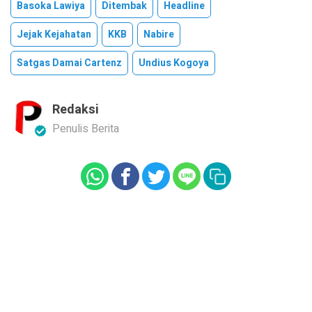
Basoka Lawiya
Ditembak
Headline
Jejak Kejahatan
KKB
Nabire
Satgas Damai Cartenz
Undius Kogoya
Redaksi
Penulis Berita