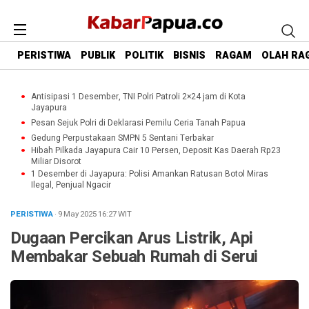
PERISTIWA
PUBLIK
POLITIK
BISNIS
RAGAM
OLAH RA
Antisipasi 1 Desember, TNI Polri Patroli 2×24 jam di Kota
Jayapura
Pesan Sejuk Polri di Deklarasi Pemilu Ceria Tanah Papua
Gedung Perpustakaan SMPN 5 Sentani Terbakar
Hibah Pilkada Jayapura Cair 10 Persen, Deposit Kas Daerah Rp23
Miliar Disorot
1 Desember di Jayapura: Polisi Amankan Ratusan Botol Miras
Ilegal, Penjual Ngacir
PERISTIWA
· 9 May 2025
16:27
WIT
Dugaan Percikan Arus Listrik, Api
Membakar Sebuah Rumah di Serui