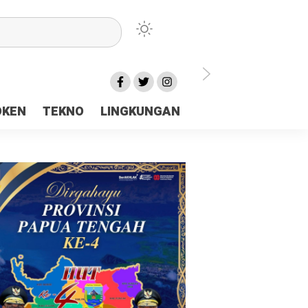
lu Ceria Tanah Papua
OKEN
TEKNO
LINGKUNGAN
aerah Rp23 Miliar Disorot