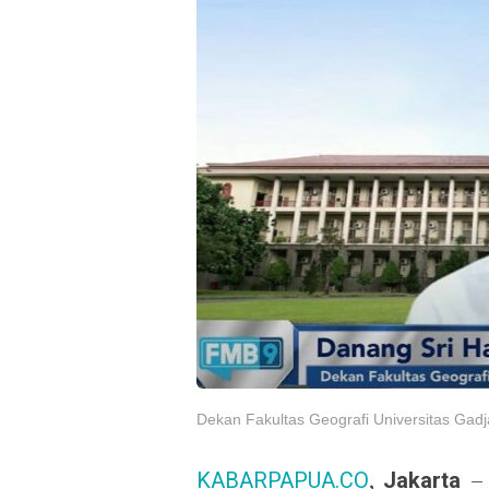
Dekan Fakultas Geografi Universitas Gad
KABARPAPUA.CO
,
Jakarta
–