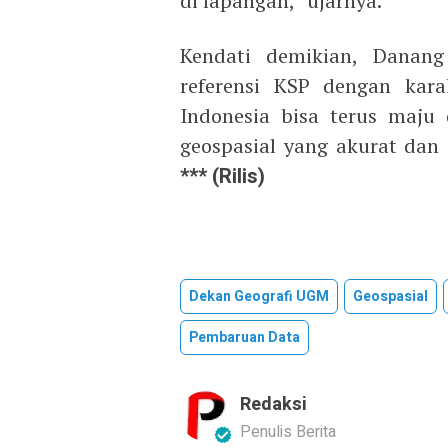
di lapangan,” ujarnya.
Kendati demikian, Danan
referensi KSP dengan karak
Indonesia bisa terus maju
geospasial yang akurat dan
*** (Rilis)
Dekan Geografi UGM
Geospasial
Pembaruan Data
Redaksi
Penulis Berita