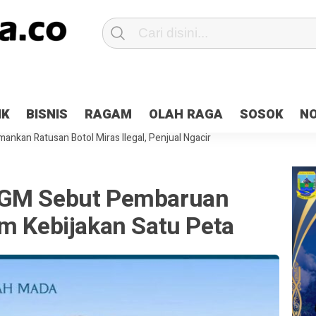
Patroli 2×24 jam di Kota Jayapura
Pesan Sejuk Polri di Deklarasi Pemi
IK
BISNIS
RAGAM
OLAH RAGA
SOSOK
N
ntani Terbakar
Hibah Pilkada Jayapura Cair 10 Persen, Deposit Kas D
ankan Ratusan Botol Miras Ilegal, Penjual Ngacir
UGM Sebut Pembaruan
am Kebijakan Satu Peta