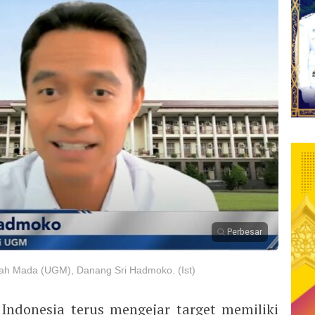
Perbesar
jah Mada (UGM), Danang Sri Hadmoko. (Ist)
 Indonesia terus mengejar target memiliki