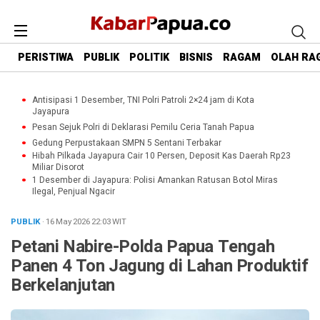
PERISTIWA
PUBLIK
POLITIK
BISNIS
RAGAM
OLAH RA
Antisipasi 1 Desember, TNI Polri Patroli 2×24 jam di Kota
Jayapura
Pesan Sejuk Polri di Deklarasi Pemilu Ceria Tanah Papua
Gedung Perpustakaan SMPN 5 Sentani Terbakar
Hibah Pilkada Jayapura Cair 10 Persen, Deposit Kas Daerah Rp23
Miliar Disorot
1 Desember di Jayapura: Polisi Amankan Ratusan Botol Miras
Ilegal, Penjual Ngacir
PUBLIK
· 16 May 2026
22:03
WIT
Petani Nabire-Polda Papua Tengah
Panen 4 Ton Jagung di Lahan Produktif
Berkelanjutan