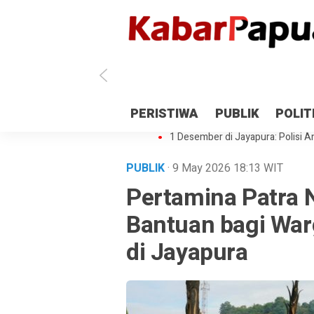
Antisipasi 1 Desember, TNI Polri 
PERISTIWA
PUBLIK
POLIT
Gedung Perpustakaan SMPN 5 Se
1 Desember di Jayapura: Polisi Am
PUBLIK
· 9 May 2026
18:13
WIT
Pertamina Patra 
Bantuan bagi Wa
di Jayapura