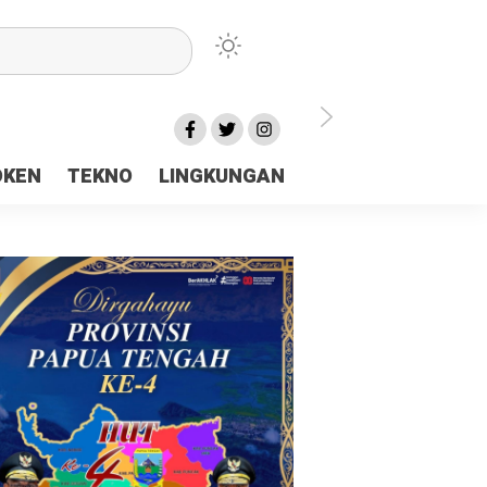
lu Ceria Tanah Papua
OKEN
TEKNO
LINGKUNGAN
aerah Rp23 Miliar Disorot