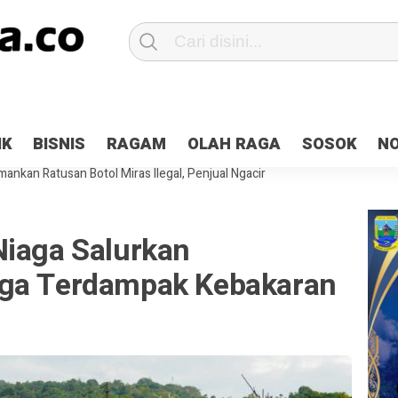
Patroli 2×24 jam di Kota Jayapura
Pesan Sejuk Polri di Deklarasi Pemi
IK
BISNIS
RAGAM
OLAH RAGA
SOSOK
N
ntani Terbakar
Hibah Pilkada Jayapura Cair 10 Persen, Deposit Kas D
ankan Ratusan Botol Miras Ilegal, Penjual Ngacir
Niaga Salurkan
rga Terdampak Kebakaran