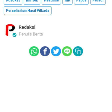
Advokat
Bimtek
Headline
MK
Papua
Peradi
Perselisihan Hasil Pilkada
Redaksi
Penulis Berita