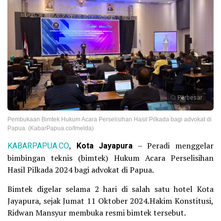
Perbesar
Pembukaan Bimtek Hukum Acara Perselisihan Hasil Pilkada bagi advokat di
Papua. (KabarPapua.co/Imelda)
KABARPAPUA.CO
,
Kota Jayapura
– Peradi menggelar
bimbingan teknis (bimtek) Hukum Acara Perselisihan
Hasil Pilkada 2024 bagi advokat di Papua.
Bimtek digelar selama 2 hari di salah satu hotel Kota
Jayapura, sejak Jumat 11 Oktober 2024.Hakim Konstitusi,
Ridwan Mansyur membuka resmi bimtek tersebut.