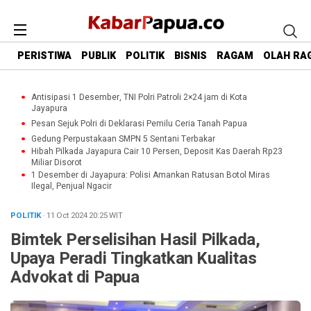
PERISTIWA
PUBLIK
POLITIK
BISNIS
RAGAM
OLAH RA
Antisipasi 1 Desember, TNI Polri Patroli 2×24 jam di Kota
Jayapura
Pesan Sejuk Polri di Deklarasi Pemilu Ceria Tanah Papua
Gedung Perpustakaan SMPN 5 Sentani Terbakar
Hibah Pilkada Jayapura Cair 10 Persen, Deposit Kas Daerah Rp23
Miliar Disorot
1 Desember di Jayapura: Polisi Amankan Ratusan Botol Miras
Ilegal, Penjual Ngacir
POLITIK
· 11 Oct 2024
20:25
WIT
Bimtek Perselisihan Hasil Pilkada,
Upaya Peradi Tingkatkan Kualitas
Advokat di Papua