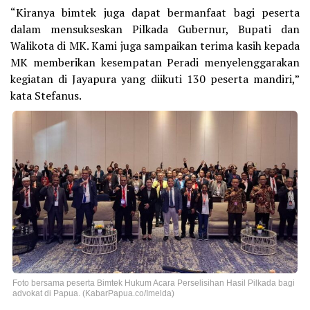
“Kiranya bimtek juga dapat bermanfaat bagi peserta
dalam mensukseskan Pilkada Gubernur, Bupati dan
Walikota di MK. Kami juga sampaikan terima kasih kepada
MK memberikan kesempatan Peradi menyelenggarakan
kegiatan di Jayapura yang diikuti 130 peserta mandiri,”
kata Stefanus.
Foto bersama peserta Bimtek Hukum Acara Perselisihan Hasil Pilkada bagi
advokat di Papua. (KabarPapua.co/Imelda)