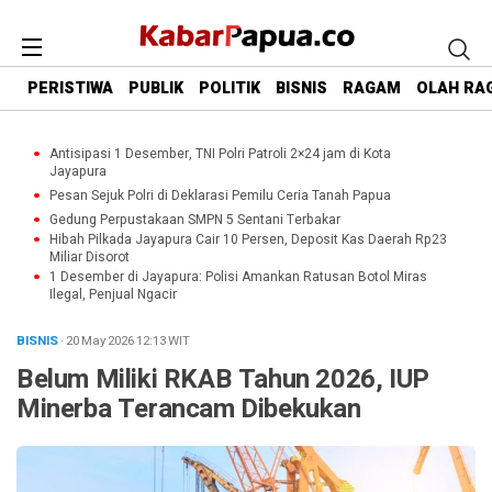
PERISTIWA
PUBLIK
POLITIK
BISNIS
RAGAM
OLAH RA
Antisipasi 1 Desember, TNI Polri Patroli 2×24 jam di Kota
Jayapura
Pesan Sejuk Polri di Deklarasi Pemilu Ceria Tanah Papua
Gedung Perpustakaan SMPN 5 Sentani Terbakar
Hibah Pilkada Jayapura Cair 10 Persen, Deposit Kas Daerah Rp23
Miliar Disorot
1 Desember di Jayapura: Polisi Amankan Ratusan Botol Miras
Ilegal, Penjual Ngacir
BISNIS
· 20 May 2026
12:13
WIT
Belum Miliki RKAB Tahun 2026, IUP
Minerba Terancam Dibekukan