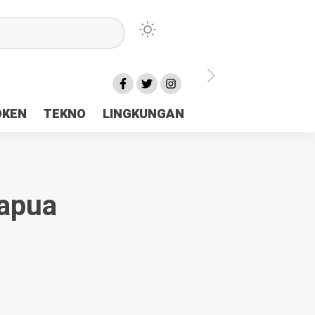
lu Ceria Tanah Papua
OKEN
TEKNO
LINGKUNGAN
aerah Rp23 Miliar Disorot
apua