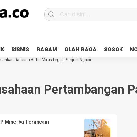
Patroli 2×24 jam di Kota Jayapura
Pesan Sejuk Polri di Deklarasi Pemi
IK
BISNIS
RAGAM
OLAH RAGA
SOSOK
N
ntani Terbakar
Hibah Pilkada Jayapura Cair 10 Persen, Deposit Kas D
ankan Ratusan Botol Miras Ilegal, Penjual Ngacir
usahaan Pertambangan P
IUP Minerba Terancam