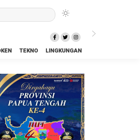
lu Ceria Tanah Papua
OKEN
TEKNO
LINGKUNGAN
aerah Rp23 Miliar Disorot