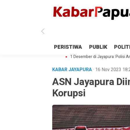
Antisipasi 1 Desember, TNI Polri 
PERISTIWA
PUBLIK
POLIT
Gedung Perpustakaan SMPN 5 Se
1 Desember di Jayapura: Polisi Am
KABAR JAYAPURA
· 16 Nov 2023
18:
ASN Jayapura Diin
Korupsi