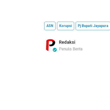
ASN
Korupsi
Pj Bupati Jayapura
Redaksi
Penulis Berita