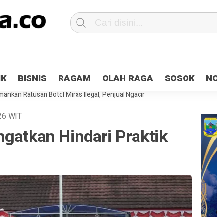
Patroli 2×24 jam di Kota Jayapura
Pesan Sejuk Polri di Deklarasi Pemi
IK
BISNIS
RAGAM
OLAH RAGA
SOSOK
N
ntani Terbakar
Hibah Pilkada Jayapura Cair 10 Persen, Deposit Kas D
ankan Ratusan Botol Miras Ilegal, Penjual Ngacir
26
WIT
gatkan Hindari Praktik