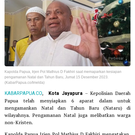
Perbesar
Kapolda Papua, Irjen Pol Mathius D Fakhiri saat memaparkan kesiapan
pengamanan Natal dan Tahun Baru, Jumat 15 Desember 2023.
(KabarPapua.co/Imelda)
KABARPAPUA.CO
,
Kota Jayapura
– Kepolisian Daerah
Papua telah menyiapkan 6 aparat dalam untuk
mengamankan Natal dan Tahun Baru (Nataru) di
wilayahnya. Pengamanan Natal juga melibatkan warga
non-Kristen.
Kapolda Papua Irjen Pol Mathius D Fakhiri mengatakan,