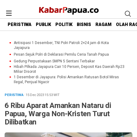
PERISTIWA
PUBLIK
POLITIK
BISNIS
RAGAM
OLAH RA
Antisipasi 1 Desember, TNI Polri Patroli 2×24 jam di Kota
Jayapura
Pesan Sejuk Polri di Deklarasi Pemilu Ceria Tanah Papua
Gedung Perpustakaan SMPN 5 Sentani Terbakar
Hibah Pilkada Jayapura Cair 10 Persen, Deposit Kas Daerah Rp23
Miliar Disorot
1 Desember di Jayapura: Polisi Amankan Ratusan Botol Miras
Ilegal, Penjual Ngacir
PERISTIWA
· 15 Dec 2023
15:53
WIT
6 Ribu Aparat Amankan Nataru di
Papua, Warga Non-Kristen Turut
Dilibatkan