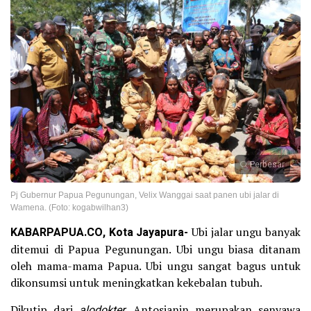
Perbesar
Pj Gubernur Papua Pegunungan, Velix Wanggai saat panen ubi jalar di
Wamena. (Foto: kogabwilhan3)
KABARPAPUA.CO, Kota Jayapura-
Ubi jalar ungu banyak
ditemui di Papua Pegunungan. Ubi ungu biasa ditanam
oleh mama-mama Papua. Ubi ungu sangat bagus untuk
dikonsumsi untuk meningkatkan kekebalan tubuh.
Dikutip dari
alodokter
, Antosianin merupakan senyawa