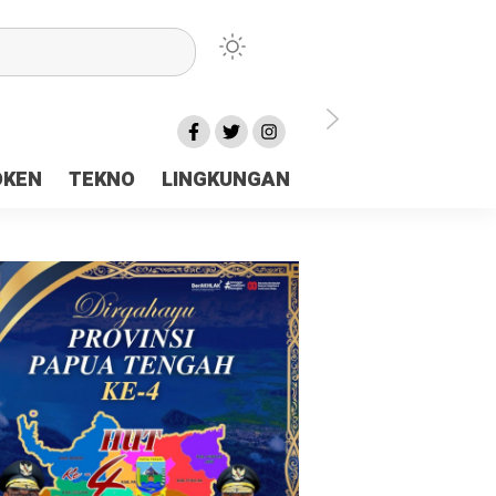
lu Ceria Tanah Papua
OKEN
TEKNO
LINGKUNGAN
aerah Rp23 Miliar Disorot