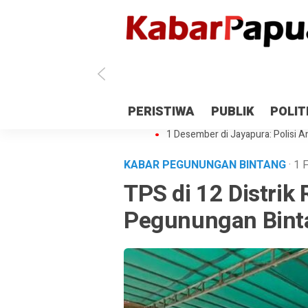
Antisipasi 1 Desember, TNI Polri 
PERISTIWA
PUBLIK
POLIT
Gedung Perpustakaan SMPN 5 Se
1 Desember di Jayapura: Polisi Am
KABAR PEGUNUNGAN BINTANG
· 1
TPS di 12 Distri
Pegunungan Binta