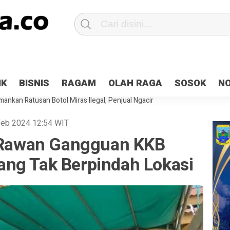
Patroli 2×24 jam di Kota Jayapura
Pesan Sejuk Polri di Deklarasi Pemi
IK
BISNIS
RAGAM
OLAH RAGA
SOSOK
N
ntani Terbakar
Hibah Pilkada Jayapura Cair 10 Persen, Deposit Kas D
ankan Ratusan Botol Miras Ilegal, Penjual Ngacir
 Feb 2024
12:54
WIT
k Rawan Gangguan KKB
ng Tak Berpindah Lokasi