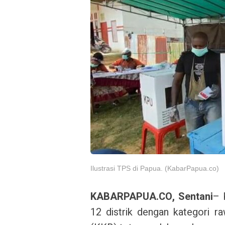
Ilustrasi TPS di Papua. (KabarPapua.co)
KABARPAPUA.CO, Sentani
– 
12 distrik dengan kategori r