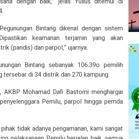
ana dengan baik,” jelas Yulius ditemui di
4.
Pegunungan Bintang dikenal dengan sistem
“Dipastikan keamanan terjamin yang akan
rik (pandis) dan parpol,” ujarnya.
gunungan Bintang sebanyak
106.39o pemilih
 tersebar di 34 distrik dan 270 kampung.
g, AKBP Mohamad Dafi Bastomi menghargai
 penyelenggara Pemilu, parpol hingga pemda
 pihak tidak adanya pengamanan, kami sangat
ing pelaksanaan Pemilu berjalan baik, semua