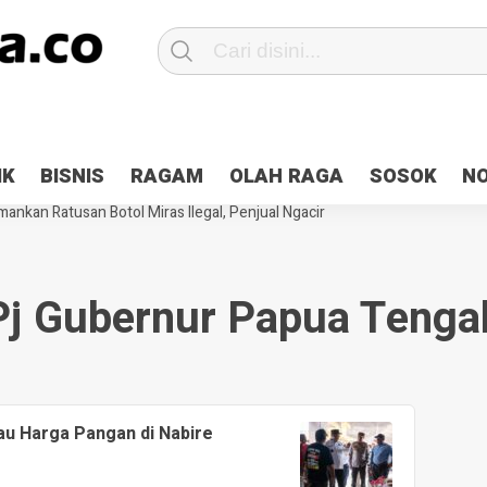
Patroli 2×24 jam di Kota Jayapura
Pesan Sejuk Polri di Deklarasi Pemi
IK
BISNIS
RAGAM
OLAH RAGA
SOSOK
N
ntani Terbakar
Hibah Pilkada Jayapura Cair 10 Persen, Deposit Kas D
ankan Ratusan Botol Miras Ilegal, Penjual Ngacir
Pj Gubernur Papua Tenga
u Harga Pangan di Nabire