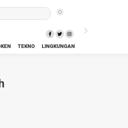
lu Ceria Tanah Papua
OKEN
TEKNO
LINGKUNGAN
aerah Rp23 Miliar Disorot
h