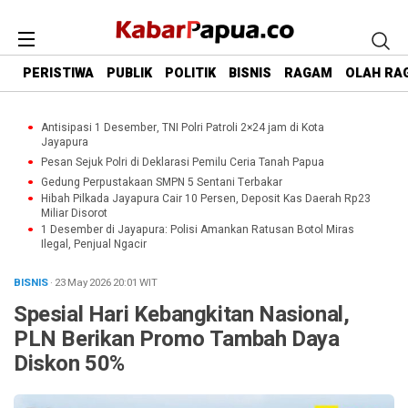
PERISTIWA
PUBLIK
POLITIK
BISNIS
RAGAM
OLAH RA
Antisipasi 1 Desember, TNI Polri Patroli 2×24 jam di Kota
Jayapura
Pesan Sejuk Polri di Deklarasi Pemilu Ceria Tanah Papua
Gedung Perpustakaan SMPN 5 Sentani Terbakar
Hibah Pilkada Jayapura Cair 10 Persen, Deposit Kas Daerah Rp23
Miliar Disorot
1 Desember di Jayapura: Polisi Amankan Ratusan Botol Miras
Ilegal, Penjual Ngacir
BISNIS
· 23 May 2026
20:01
WIT
Spesial Hari Kebangkitan Nasional,
PLN Berikan Promo Tambah Daya
Diskon 50%