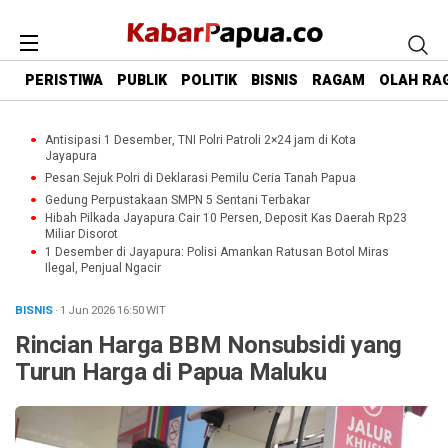
PERISTIWA
PUBLIK
POLITIK
BISNIS
RAGAM
OLAH RA
Antisipasi 1 Desember, TNI Polri Patroli 2×24 jam di Kota
Jayapura
Pesan Sejuk Polri di Deklarasi Pemilu Ceria Tanah Papua
Gedung Perpustakaan SMPN 5 Sentani Terbakar
Hibah Pilkada Jayapura Cair 10 Persen, Deposit Kas Daerah Rp23
Miliar Disorot
1 Desember di Jayapura: Polisi Amankan Ratusan Botol Miras
Ilegal, Penjual Ngacir
BISNIS
· 1 Jun 2026
16:50
WIT
Rincian Harga BBM Nonsubsidi yang
Turun Harga di Papua Maluku