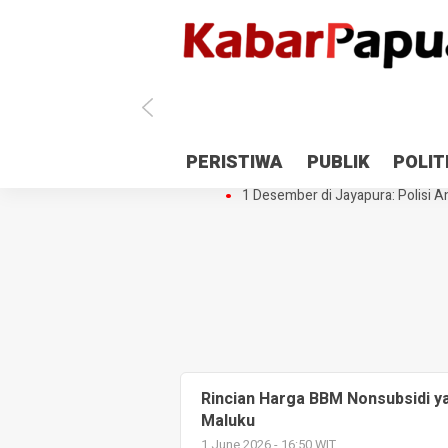
Antisipasi 1 Desember, TNI Polri 
PERISTIWA
PUBLIK
POLIT
Gedung Perpustakaan SMPN 5 Se
1 Desember di Jayapura: Polisi Am
Rincian Harga BBM Nonsubsidi y
Maluku
1 June 2026 - 16:50 WIT