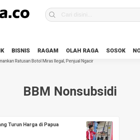
Patroli 2×24 jam di Kota Jayapura
Pesan Sejuk Polri di Deklarasi Pemi
IK
BISNIS
RAGAM
OLAH RAGA
SOSOK
N
ntani Terbakar
Hibah Pilkada Jayapura Cair 10 Persen, Deposit Kas D
ankan Ratusan Botol Miras Ilegal, Penjual Ngacir
BBM Nonsubsidi
ang Turun Harga di Papua