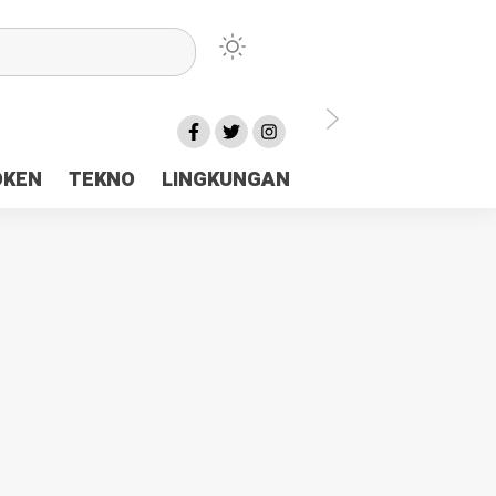
lu Ceria Tanah Papua
OKEN
TEKNO
LINGKUNGAN
aerah Rp23 Miliar Disorot