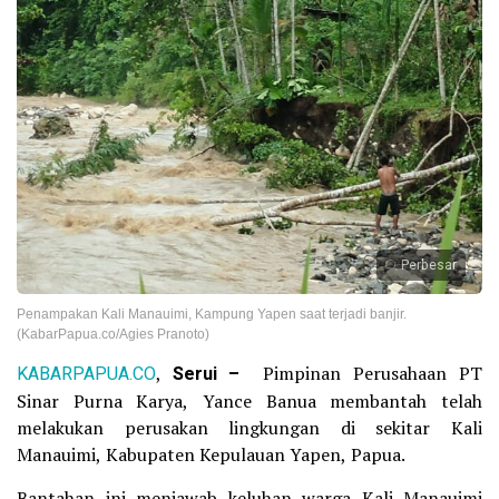
Perbesar
Penampakan Kali Manauimi, Kampung Yapen saat terjadi banjir.
(KabarPapua.co/Agies Pranoto)
KABARPAPUA.CO
,
Serui –
Pimpinan Perusahaan PT
Sinar Purna Karya, Yance Banua membantah telah
melakukan perusakan lingkungan di sekitar Kali
Manauimi, Kabupaten Kepulauan Yapen, Papua.
Bantahan ini menjawab keluhan warga Kali Manauimi