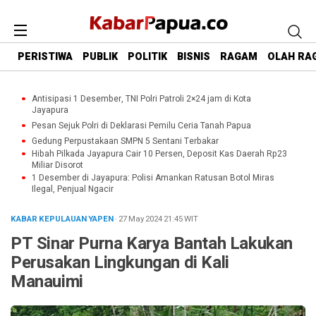
PERISTIWA
PUBLIK
POLITIK
BISNIS
RAGAM
OLAH RA
Antisipasi 1 Desember, TNI Polri Patroli 2×24 jam di Kota
Jayapura
Pesan Sejuk Polri di Deklarasi Pemilu Ceria Tanah Papua
Gedung Perpustakaan SMPN 5 Sentani Terbakar
Hibah Pilkada Jayapura Cair 10 Persen, Deposit Kas Daerah Rp23
Miliar Disorot
1 Desember di Jayapura: Polisi Amankan Ratusan Botol Miras
Ilegal, Penjual Ngacir
KABAR KEPULAUAN YAPEN
· 27 May 2024
21:45
WIT
PT Sinar Purna Karya Bantah Lakukan
Perusakan Lingkungan di Kali
Manauimi