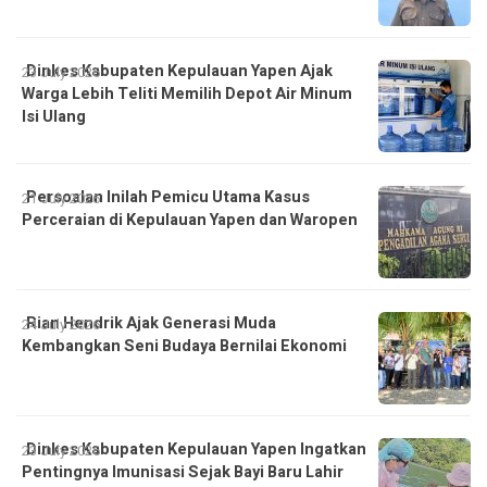
Dinkes Kabupaten Kepulauan Yapen Ajak
23 July 2026
Warga Lebih Teliti Memilih Depot Air Minum
Isi Ulang
Persoalan Inilah Pemicu Utama Kasus
21 July 2026
Perceraian di Kepulauan Yapen dan Waropen
Rian Hendrik Ajak Generasi Muda
24 July 2026
Kembangkan Seni Budaya Bernilai Ekonomi
Dinkes Kabupaten Kepulauan Yapen Ingatkan
23 July 2026
Pentingnya Imunisasi Sejak Bayi Baru Lahir