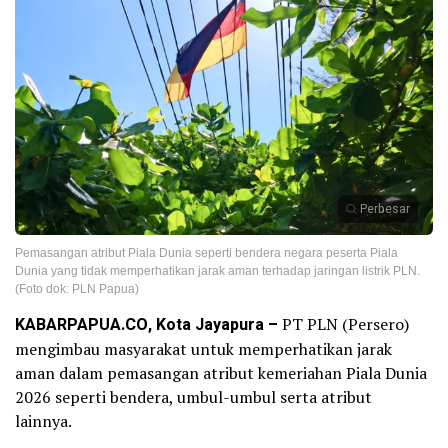
Perbesar
Pemasangan atribut Piala Dunia seperti bendera negara peserta Piala
Dunia yang tidak memperhatikan jarak aman terhadap jaringan listrik PLN.
(Foto dok: PLN Papua)
KABARPAPUA.CO, Kota Jayapura –
PT PLN (Persero)
mengimbau masyarakat untuk memperhatikan jarak
aman dalam pemasangan atribut kemeriahan Piala Dunia
2026 seperti bendera, umbul-umbul serta atribut
lainnya.