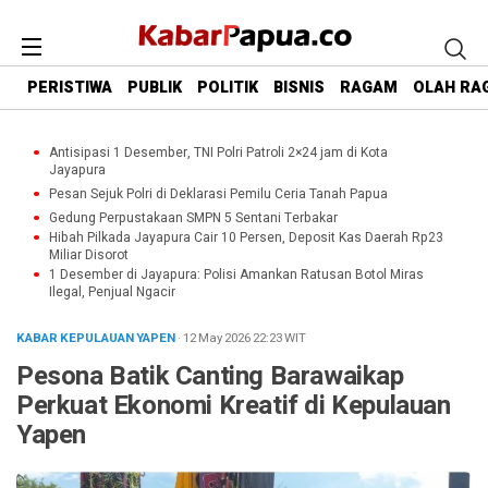
PERISTIWA
PUBLIK
POLITIK
BISNIS
RAGAM
OLAH RA
Antisipasi 1 Desember, TNI Polri Patroli 2×24 jam di Kota
Jayapura
Pesan Sejuk Polri di Deklarasi Pemilu Ceria Tanah Papua
Gedung Perpustakaan SMPN 5 Sentani Terbakar
Hibah Pilkada Jayapura Cair 10 Persen, Deposit Kas Daerah Rp23
Miliar Disorot
1 Desember di Jayapura: Polisi Amankan Ratusan Botol Miras
Ilegal, Penjual Ngacir
KABAR KEPULAUAN YAPEN
· 12 May 2026
22:23
WIT
Pesona Batik Canting Barawaikap
Perkuat Ekonomi Kreatif di Kepulauan
Yapen