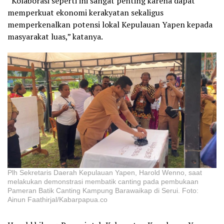
“Kolaborasi seperti ini sangat penting karena dapat
memperkuat ekonomi kerakyatan sekaligus
memperkenalkan potensi lokal Kepulauan Yapen kepada
masyarakat luas,” katanya.
Plh Sekretaris Daerah Kepulauan Yapen, Harold Wenno, saat
melakukan demonstrasi membatik canting pada pembukaan
Pameran Batik Canting Kampung Barawaikap di Serui. Foto:
Ainun Faathirjal/Kabarpapua.co