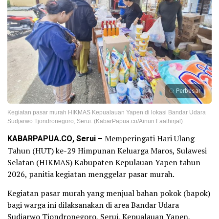
Perbesar
Kegiatan pasar murah HIKMAS Kepualauan Yapen di lokasi Bandar Udara
Sudjarwo Tjondronegoro, Serui. (KabarPapua.co/Ainun Faathirjal)
KABARPAPUA.CO, Serui –
Memperingati Hari Ulang
Tahun (HUT) ke-29 Himpunan Keluarga Maros, Sulawesi
Selatan (HIKMAS) Kabupaten Kepulauan Yapen tahun
2026, panitia kegiatan menggelar pasar murah.
Kegiatan pasar murah yang menjual bahan pokok (bapok)
bagi warga ini dilaksanakan di area Bandar Udara
Sudjarwo Tjondronegoro, Serui, Kepualauan Yapen,