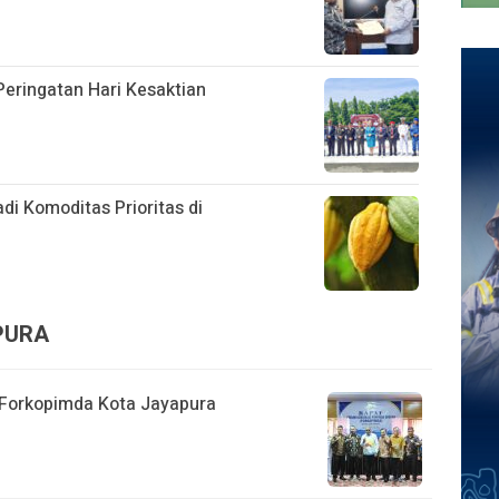
eringatan Hari Kesaktian
i Komoditas Prioritas di
APURA
t Forkopimda Kota Jayapura