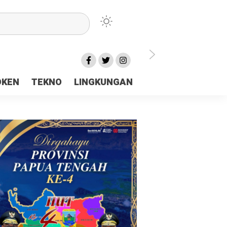
lu Ceria Tanah Papua
OKEN
TEKNO
LINGKUNGAN
aerah Rp23 Miliar Disorot