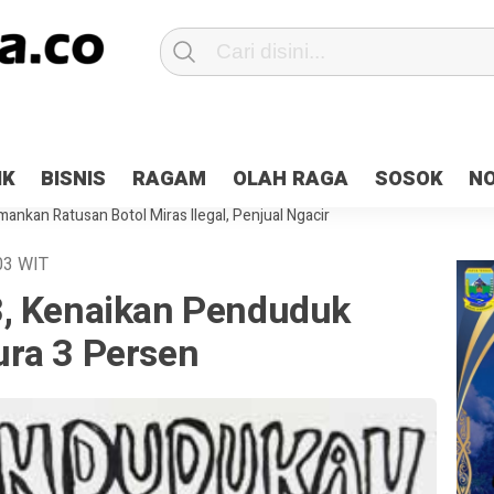
Patroli 2×24 jam di Kota Jayapura
Pesan Sejuk Polri di Deklarasi Pemi
IK
BISNIS
RAGAM
OLAH RAGA
SOSOK
N
ntani Terbakar
Hibah Pilkada Jayapura Cair 10 Persen, Deposit Kas D
ankan Ratusan Botol Miras Ilegal, Penjual Ngacir
03
WIT
, Kenaikan Penduduk
ra 3 Persen