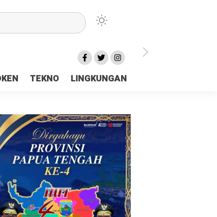
lu Ceria Tanah Papua
OKEN
TEKNO
LINGKUNGAN
aerah Rp23 Miliar Disorot