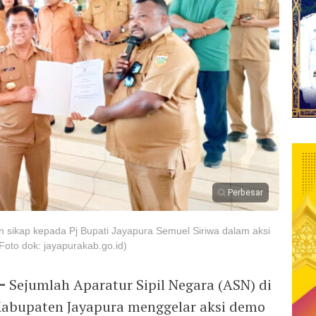
Perbesar
 sikap kepada Pj Bupati Jayapura Semuel Siriwa dalam aksi
oto dok: jayapurakab.go.id)
 –
Sejumlah Aparatur Sipil Negara (ASN) di
Kabupaten Jayapura menggelar aksi demo