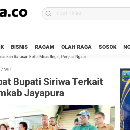
Patroli 2×24 jam di Kota Jayapura
Pesan Sejuk Polri di Deklarasi Pemi
IK
BISNIS
RAGAM
OLAH RAGA
SOSOK
N
ntani Terbakar
Hibah Pilkada Jayapura Cair 10 Persen, Deposit Kas D
ankan Ratusan Botol Miras Ilegal, Penjual Ngacir
07
WIT
at Bupati Siriwa Terkait
mkab Jayapura