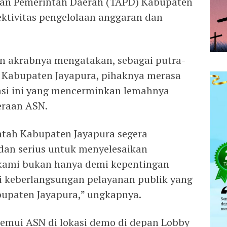
ran Pemerintah Daerah (TAPD) Kabupaten
ektivitas pengelolaan anggaran dan
an akrabnya mengatakan, sebagai putra-
h Kabupaten Jayapura, pihaknya merasa
asi ini yang mencerminkan lemahnya
eraan ASN.
ntah Kabupaten Jayapura segera
dan serius untuk menyelesaikan
 kami bukan hanya demi kepentingan
mi keberlangsungan pelayanan publik yang
bupaten Jayapura,” ungkapnya.
nemui ASN di lokasi demo di depan Lobby