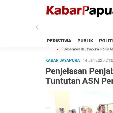
Antisipasi 1 Desember, TNI Polri 
PERISTIWA
PUBLIK
POLIT
Gedung Perpustakaan SMPN 5 Se
1 Desember di Jayapura: Polisi Am
KABAR JAYAPURA
· 14 Jan 2025
21:
Penjelasan Penjab
Tuntutan ASN Pe