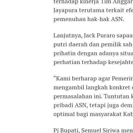
terhadap kinerja Tim Angga
Jayapura terutama terkait ef
pemenuhan hak-hak ASN.
Lanjutnya, Jack Puraro sapa
putri daerah dan pemilik sa
prihatin dengan adanya situ
perhatian terhadap kesejaht
“Kami berharap agar Pemeri
mengambil langkah konkret 
permasalahan ini. Tuntutan
pribadi ASN, tetapi juga de
optimal bagi masyarakat Ka
Pj Bupati, Semuel Siriwa me