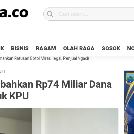
Patroli 2×24 jam di Kota Jayapura
Pesan Sejuk Polri di Deklarasi Pemi
IK
BISNIS
RAGAM
OLAH RAGA
SOSOK
N
ntani Terbakar
Hibah Pilkada Jayapura Cair 10 Persen, Deposit Kas D
ankan Ratusan Botol Miras Ilegal, Penjual Ngacir
WIT
bahkan Rp74 Miliar Dana
uk KPU