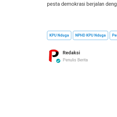
pesta demokrasi berjalan denga
KPU Nduga
NPHD KPU Nduga
Pe
Redaksi
Penulis Berita