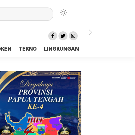
lu Ceria Tanah Papua
OKEN
TEKNO
LINGKUNGAN
aerah Rp23 Miliar Disorot