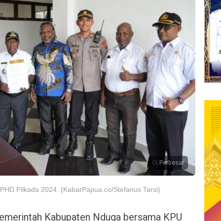
Perbesar
HD Pilkada 2024. (KabarPapua.co/Stefanus Tarsi)
emerintah Kabupaten Nduga bersama KPU