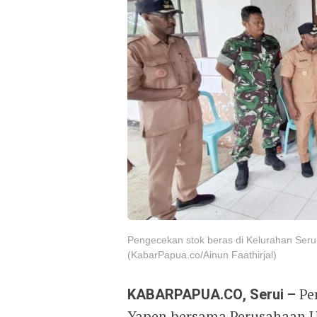
Pengecekan stok beras di Kelurahan Seru
(KabarPapua.co/Ainun Faathirjal)
KABARPAPUA.CO, Serui –
Pe
Yapen bersama Perusahaan 