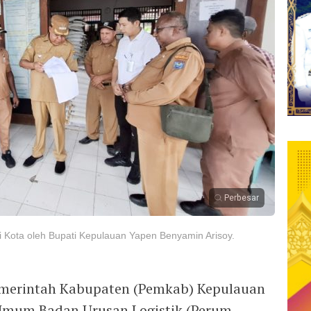
Perbesar
i Kota oleh Bupati Kepulauan Yapen Benyamin Arisoy.
merintah Kabupaten (Pemkab) Kepulauan
Umum Badan Urusan Logistik (Perum