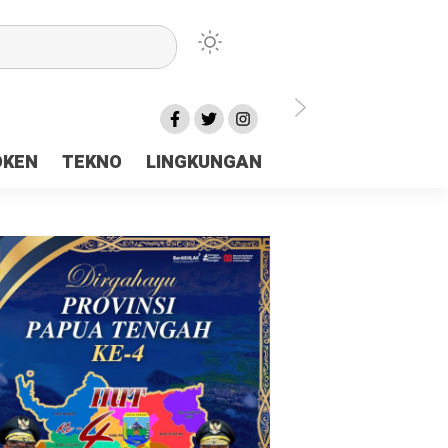
lu Ceria Tanah Papua
OKEN
TEKNO
LINGKUNGAN
aerah Rp23 Miliar Disorot