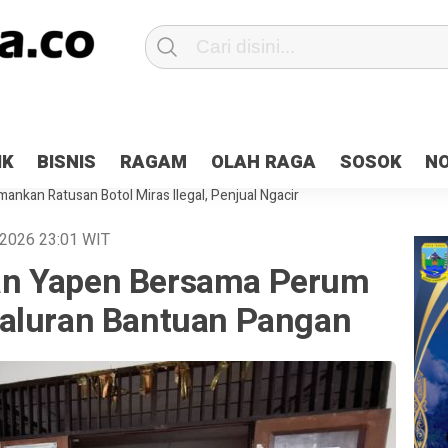
Patroli 2×24 jam di Kota Jayapura
Pesan Sejuk Polri di Deklarasi Pemi
IK
BISNIS
RAGAM
OLAH RAGA
SOSOK
N
ntani Terbakar
Hibah Pilkada Jayapura Cair 10 Persen, Deposit Kas D
ankan Ratusan Botol Miras Ilegal, Penjual Ngacir
n 2026
23:01
WIT
n Yapen Bersama Perum
aluran Bantuan Pangan