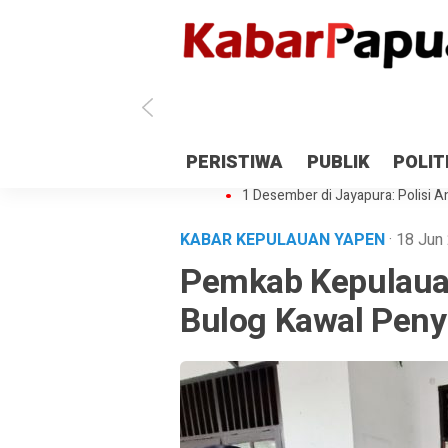
Antisipasi 1 Desember, TNI Polri 
PERISTIWA
PUBLIK
POLIT
Gedung Perpustakaan SMPN 5 Se
1 Desember di Jayapura: Polisi Am
KABAR KEPULAUAN YAPEN
· 18 Ju
Pemkab Kepulaua
Bulog Kawal Peny