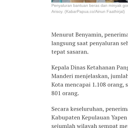
Penyaluran bantuan beras dan minyak go
Arisoy. (KabarPapua.co/Ainun Faathirjal)
Menurut Benyamin, penerima
langsung saat penyaluran se
tepat sasaran.
Kepala Dinas Ketahanan Pan
Manderi menjelaskan, jumlah
Kota mencapai 1.108 orang, 
801 orang.
Secara keseluruhan, peneri
Kabupaten Kepulauan Yapen 
sejumlah wilayah sempat me