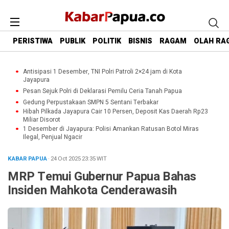
PERISTIWA
PUBLIK
POLITIK
BISNIS
RAGAM
OLAH RA
Antisipasi 1 Desember, TNI Polri Patroli 2×24 jam di Kota
Jayapura
Pesan Sejuk Polri di Deklarasi Pemilu Ceria Tanah Papua
Gedung Perpustakaan SMPN 5 Sentani Terbakar
Hibah Pilkada Jayapura Cair 10 Persen, Deposit Kas Daerah Rp23
Miliar Disorot
1 Desember di Jayapura: Polisi Amankan Ratusan Botol Miras
Ilegal, Penjual Ngacir
KABAR PAPUA
· 24 Oct 2025
23:35
WIT
MRP Temui Gubernur Papua Bahas
Insiden Mahkota Cenderawasih