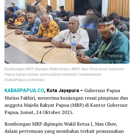
Perbesar
Rombongan MRP dipimpin Wakil Ketua I MRP, Max Ohee temui Gubernur
Papua bahas insiden pemusnahan mahkota Cenderawasih.
(KabarPapua.co/Imelda)
KABARPAPUA.CO
, Kota Jayapura –
Gubernur Papua
Matius Fakhiri, menerima kunjungan resmi pimpinan dan
anggota Majelis Rakyat Papua (MRP) di Kantor Gubernur
Papua, Jumat, 24 Oktober 2025.
Rombongan MRP dipimpin Wakil Ketua I, Max Ohee,
dalam pertemuan yang membahas terkait pemusnahan