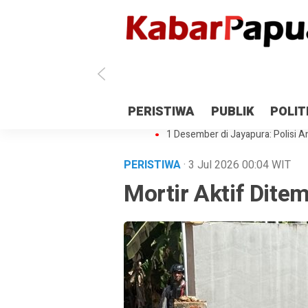
Antisipasi 1 Desember, TNI Polri 
PERISTIWA
PUBLIK
POLIT
Gedung Perpustakaan SMPN 5 Se
1 Desember di Jayapura: Polisi Am
PERISTIWA
· 3 Jul 2026
00:04
WIT
Mortir Aktif Dite