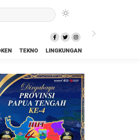
lu Ceria Tanah Papua
OKEN
TEKNO
LINGKUNGAN
aerah Rp23 Miliar Disorot