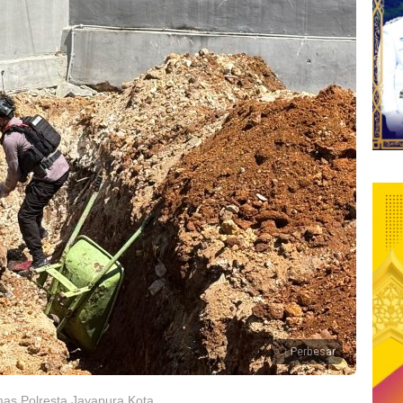
Perbesar
umas Polresta Jayapura Kota