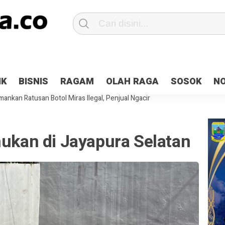
Patroli 2×24 jam di Kota Jayapura
Pesan Sejuk Polri di Deklarasi Pemi
IK
BISNIS
RAGAM
OLAH RAGA
SOSOK
N
ntani Terbakar
Hibah Pilkada Jayapura Cair 10 Persen, Deposit Kas D
ankan Ratusan Botol Miras Ilegal, Penjual Ngacir
mukan di Jayapura Selatan