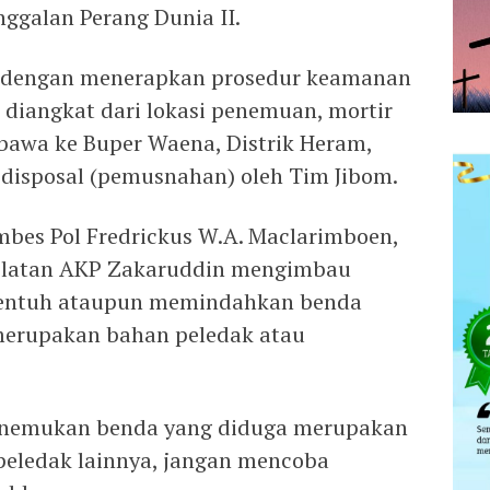
ggalan Perang Dunia II.
g dengan menerapkan prosedur keamanan
l diangkat dari lokasi penemuan, mortir
awa ke Buper Waena, Distrik Heram,
 disposal (pemusnahan) oleh Tim Jibom.
mbes Pol Fredrickus W.A. Maclarimboen,
Selatan AKP Zakaruddin mengimbau
yentuh ataupun memindahkan benda
merupakan bahan peledak atau
menemukan benda yang diduga merupakan
 peledak lainnya, jangan mencoba