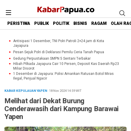
PERISTIWA
PUBLIK
POLITIK
BISNIS
RAGAM
OLAH RA
Antisipasi 1 Desember, TNI Polri Patroli 2×24 jam di Kota
Jayapura
Pesan Sejuk Polri di Deklarasi Pemilu Ceria Tanah Papua
Gedung Perpustakaan SMPN 5 Sentani Terbakar
Hibah Pilkada Jayapura Cair 10 Persen, Deposit Kas Daerah Rp23
Miliar Disorot
1 Desember di Jayapura: Polisi Amankan Ratusan Botol Miras
Ilegal, Penjual Ngacir
KABAR KEPULAUAN YAPEN
· 18 Nov 2024
14:59
WIT
Melihat dari Dekat Burung
Cenderawasih dari Kampung Barawai
Yapen