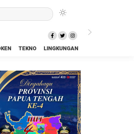
lu Ceria Tanah Papua
OKEN
TEKNO
LINGKUNGAN
aerah Rp23 Miliar Disorot