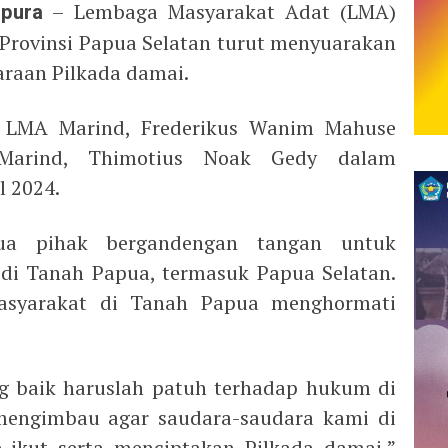
apura
– Lembaga Masyarakat Adat (LMA)
Provinsi Papua Selatan turut menyuarakan
raan Pilkada damai.
a LMA Marind, Frederikus Wanim Mahuse
 Marind, Thimotius Noak Gedy dalam
l 2024.
ua pihak bergandengan tangan untuk
di Tanah Papua, termasuk Papua Selatan.
asyarakat di Tanah Papua menghormati
ng baik haruslah patuh terhadap hukum di
 mengimbau agar saudara-saudara kami di
kut serta menciptakan Pilkada damai,”