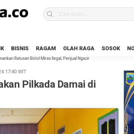
Patroli 2×24 jam di Kota Jayapura
Pesan Sejuk Polri di Deklarasi Pemi
IK
BISNIS
RAGAM
OLAH RAGA
SOSOK
N
ntani Terbakar
Hibah Pilkada Jayapura Cair 10 Persen, Deposit Kas D
ankan Ratusan Botol Miras Ilegal, Penjual Ngacir
024
17:40
WIT
kan Pilkada Damai di