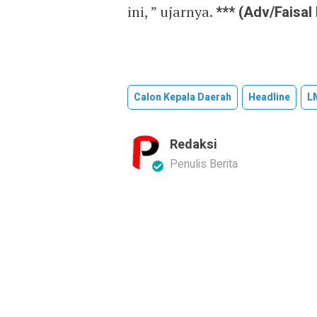
ini, ” ujarnya.
*** (Adv/Faisa
Calon Kepala Daerah
Headline
L
Redaksi
Penulis Berita