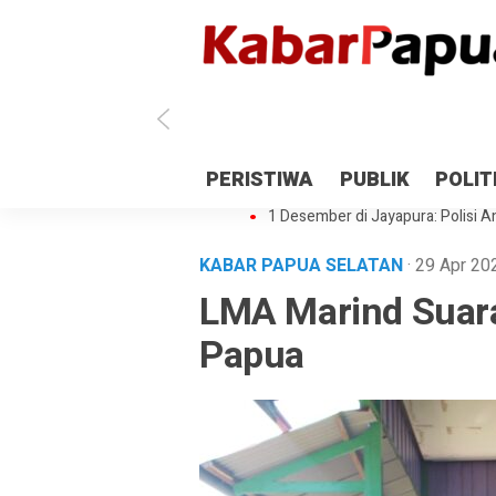
Antisipasi 1 Desember, TNI Polri 
PERISTIWA
PUBLIK
POLIT
Gedung Perpustakaan SMPN 5 Se
1 Desember di Jayapura: Polisi Am
KABAR PAPUA SELATAN
· 29 Apr 2
LMA Marind Suara
Papua