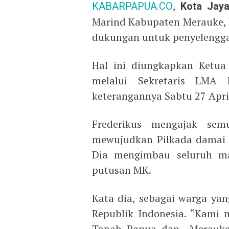
KABARPAPUA.CO
,
Kota Jay
Marind Kabupaten Merauke, 
dukungan untuk penyelengga
Hal ini diungkapkan Ketu
melalui Sekretaris LMA
keterangannya Sabtu 27 Apri
Frederikus mengajak sem
mewujudkan Pilkada damai 
Dia mengimbau seluruh m
putusan MK.
Kata dia, sebagai warga ya
Republik Indonesia. “Kami
Tanah Papua dan Merauke i