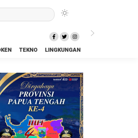
lu Ceria Tanah Papua
OKEN
TEKNO
LINGKUNGAN
aerah Rp23 Miliar Disorot