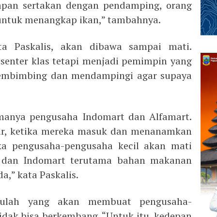
mpan sertakan dengan pendamping, orang
untuk menangkap ikan,” tambahnya.
ta Paskalis, akan dibawa sampai mati.
 senter klas tetapi menjadi pemimpin yang
embimbing dan mendampingi agar supaya
manya pengusaha Indomart dan Alfamart.
sar, ketika mereka masuk dan menanamkan
ka pengusaha-pengusaha kecil akan mati
t dan Indomart terutama bahan makanan
,” kata Paskalis.
tulah yang akan membuat pengusaha-
tidak bisa berkembang. “Untuk itu, kedepan