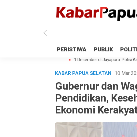
Antisipasi 1 Desember, TNI Polri 
PERISTIWA
PUBLIK
POLIT
Gedung Perpustakaan SMPN 5 Se
1 Desember di Jayapura: Polisi Am
KABAR PAPUA SELATAN
· 10 Mar 2
Gubernur dan Wa
Pendidikan, Keseh
Ekonomi Kerakya