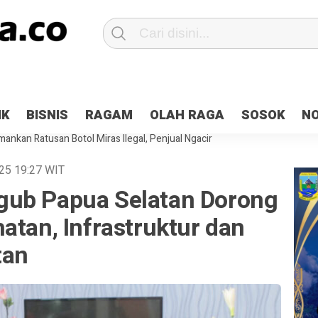
Patroli 2×24 jam di Kota Jayapura
Pesan Sejuk Polri di Deklarasi Pemi
IK
BISNIS
RAGAM
OLAH RAGA
SOSOK
N
ntani Terbakar
Hibah Pilkada Jayapura Cair 10 Persen, Deposit Kas D
ankan Ratusan Botol Miras Ilegal, Penjual Ngacir
025
19:27
WIT
gub Papua Selatan Dorong
atan, Infrastruktur dan
tan