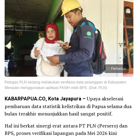
Perbesar
Petugas PLN sedang melakukan verifikasi data pelanggan di Kabupaten
Merauke menggunakan aplikasi FASIH milik BPS. (Dok: PLN)
KABARPAPUA.CO, Kota Jayapura –
Upaya akselerasi
pembaruan data statistik kelistrikan di Papua selama dua
bulan terakhir menunjukkan hasil sangat positif.
Hal ini berkat sinergi erat antara PT PLN (Persero) dan
BPS, proses verifikasi lapangan pada Mei 2026 kini