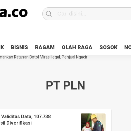
Patroli 2×24 jam di Kota Jayapura
Pesan Sejuk Polri di Deklarasi Pemi
IK
BISNIS
RAGAM
OLAH RAGA
SOSOK
N
ntani Terbakar
Hibah Pilkada Jayapura Cair 10 Persen, Deposit Kas D
ankan Ratusan Botol Miras Ilegal, Penjual Ngacir
PT PLN
Validitas Data, 107.738
l Diverifikasi