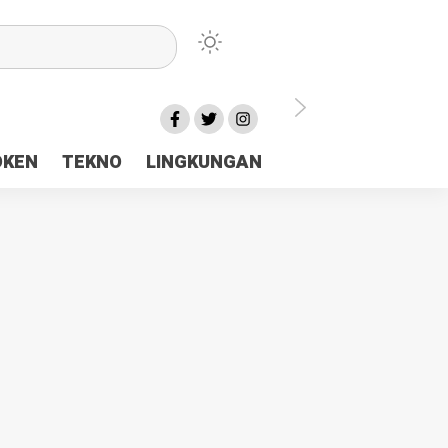
lu Ceria Tanah Papua
OKEN
TEKNO
LINGKUNGAN
aerah Rp23 Miliar Disorot