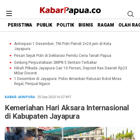
PERISTIWA
PUBLIK
POLITIK
BISNIS
RAGAM
OLAH RA
Antisipasi 1 Desember, TNI Polri Patroli 2×24 jam di Kota
Jayapura
Pesan Sejuk Polri di Deklarasi Pemilu Ceria Tanah Papua
Gedung Perpustakaan SMPN 5 Sentani Terbakar
Hibah Pilkada Jayapura Cair 10 Persen, Deposit Kas Daerah Rp23
Miliar Disorot
1 Desember di Jayapura: Polisi Amankan Ratusan Botol Miras
Ilegal, Penjual Ngacir
KABAR JAYAPURA
· 25 Sep 2023
16:07
WIT
Kemeriahan Hari Aksara Internasional
di Kabupaten Jayapura