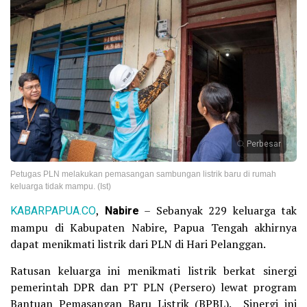
Perbesar
Petugas PLN melakukan pemasangan sambungan listrik baru di rumah
keluarga tidak mampu. (Ist)
KABARPAPUA.CO
,
Nabire
– Sebanyak 229 keluarga tak
mampu di Kabupaten Nabire, Papua Tengah akhirnya
dapat menikmati listrik dari PLN di Hari Pelanggan.
Ratusan keluarga ini menikmati listrik berkat sinergi
pemerintah DPR dan PT PLN (Persero) lewat program
Bantuan Pemasangan Baru Listrik (BPBL). Sinergi ini