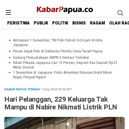
PERISTIWA
PUBLIK
POLITIK
BISNIS
RAGAM
OLAH RA
Antisipasi 1 Desember, TNI Polri Patroli 2×24 jam di Kota
Jayapura
Pesan Sejuk Polri di Deklarasi Pemilu Ceria Tanah Papua
Gedung Perpustakaan SMPN 5 Sentani Terbakar
Hibah Pilkada Jayapura Cair 10 Persen, Deposit Kas Daerah Rp23
Miliar Disorot
1 Desember di Jayapura: Polisi Amankan Ratusan Botol Miras
Ilegal, Penjual Ngacir
KABAR PAPUA TENGAH
· 5 Sep 2024
18:46
WIT
Hari Pelanggan, 229 Keluarga Tak
Mampu di Nabire Nikmati Listrik PLN