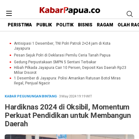
PERISTIWA
PUBLIK
POLITIK
BISNIS
RAGAM
OLAH RA
Antisipasi 1 Desember, TNI Polri Patroli 2×24 jam di Kota
Jayapura
Pesan Sejuk Polri di Deklarasi Pemilu Ceria Tanah Papua
Gedung Perpustakaan SMPN 5 Sentani Terbakar
Hibah Pilkada Jayapura Cair 10 Persen, Deposit Kas Daerah Rp23
Miliar Disorot
1 Desember di Jayapura: Polisi Amankan Ratusan Botol Miras
Ilegal, Penjual Ngacir
KABAR PEGUNUNGAN BINTANG
· 3 May 2024
19:19
WIT
Hardiknas 2024 di Oksibil, Momentum
Perkuat Pendidikan untuk Membangun
Daerah