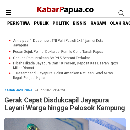
PERISTIWA
PUBLIK
POLITIK
BISNIS
RAGAM
OLAH RA
Antisipasi 1 Desember, TNI Polri Patroli 2×24 jam di Kota
Jayapura
Pesan Sejuk Polri di Deklarasi Pemilu Ceria Tanah Papua
Gedung Perpustakaan SMPN 5 Sentani Terbakar
Hibah Pilkada Jayapura Cair 10 Persen, Deposit Kas Daerah Rp23
Miliar Disorot
1 Desember di Jayapura: Polisi Amankan Ratusan Botol Miras
Ilegal, Penjual Ngacir
KABAR JAYAPURA
· 24 Jan 2023
21:47
WIT
Gerak Cepat Disdukcapil Jayapura
Layani Warga hingga Pelosok Kampung