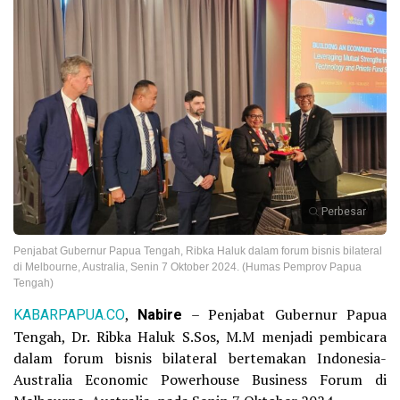
Perbesar
Penjabat Gubernur Papua Tengah, Ribka Haluk dalam forum bisnis bilateral
di Melbourne, Australia, Senin 7 Oktober 2024. (Humas Pemprov Papua
Tengah)
KABARPAPUA.CO
,
Nabire
– Penjabat Gubernur Papua
Tengah, Dr. Ribka Haluk S.Sos, M.M menjadi pembicara
dalam forum bisnis bilateral bertemakan Indonesia-
Australia Economic Powerhouse Business Forum di