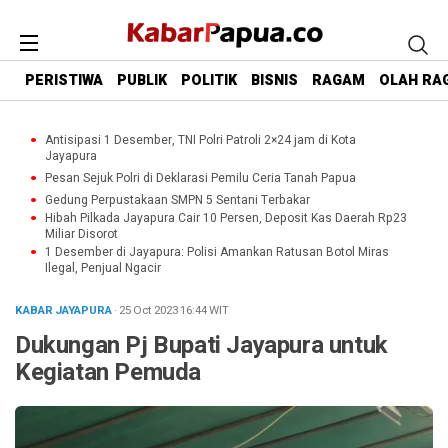
PERISTIWA
PUBLIK
POLITIK
BISNIS
RAGAM
OLAH RA
Antisipasi 1 Desember, TNI Polri Patroli 2×24 jam di Kota
Jayapura
Pesan Sejuk Polri di Deklarasi Pemilu Ceria Tanah Papua
Gedung Perpustakaan SMPN 5 Sentani Terbakar
Hibah Pilkada Jayapura Cair 10 Persen, Deposit Kas Daerah Rp23
Miliar Disorot
1 Desember di Jayapura: Polisi Amankan Ratusan Botol Miras
Ilegal, Penjual Ngacir
KABAR JAYAPURA
· 25 Oct 2023
16:44
WIT
Dukungan Pj Bupati Jayapura untuk
Kegiatan Pemuda