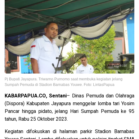
Perbesar
Pj Bupati Jayapura. Triwarno Purnomo saat membuka kegiatan jelang
Sumpah Pemuda di Stadion Barnabas Youwe. Foto: LintasPapua
KABARPAPUA.CO, Sentani
–
Dinas Pemuda dan Olahraga
(Dispora) Kabupaten Jayapura menggelar lomba tari Yosim
Pancar hingga pidato, jelang Hari Sumpah Pemuda ke 95
tahun, Rabu 25 Oktober 2023.
Kegiatan difokuskan di halaman parkir Stadion Barnabas