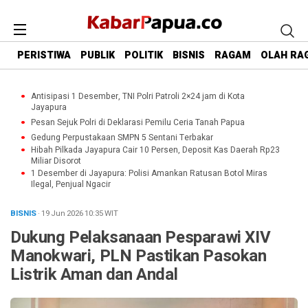
PERISTIWA
PUBLIK
POLITIK
BISNIS
RAGAM
OLAH RA
Antisipasi 1 Desember, TNI Polri Patroli 2×24 jam di Kota
Jayapura
Pesan Sejuk Polri di Deklarasi Pemilu Ceria Tanah Papua
Gedung Perpustakaan SMPN 5 Sentani Terbakar
Hibah Pilkada Jayapura Cair 10 Persen, Deposit Kas Daerah Rp23
Miliar Disorot
1 Desember di Jayapura: Polisi Amankan Ratusan Botol Miras
Ilegal, Penjual Ngacir
BISNIS
· 19 Jun 2026
10:35
WIT
Dukung Pelaksanaan Pesparawi XIV
Manokwari, PLN Pastikan Pasokan
Listrik Aman dan Andal