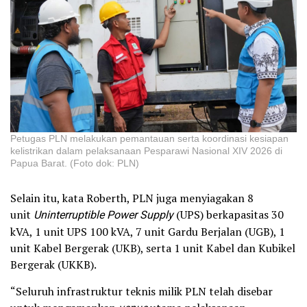
Petugas PLN melakukan pemantauan serta koordinasi kesiapan
kelistrikan dalam pelaksanaan Pesparawi Nasional XIV 2026 di
Papua Barat. (Foto dok: PLN)
Selain itu, kata Roberth, PLN juga menyiagakan 8
unit
Uninterruptible Power Supply
(UPS) berkapasitas 30
kVA, 1 unit UPS 100 kVA, 7 unit Gardu Berjalan (UGB), 1
unit Kabel Bergerak (UKB), serta 1 unit Kabel dan Kubikel
Bergerak (UKKB).
“Seluruh infrastruktur teknis milik PLN telah disebar