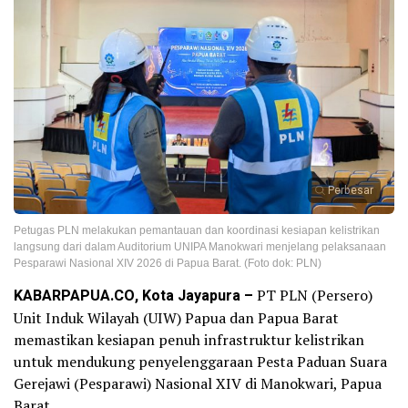
Perbesar
Petugas PLN melakukan pemantauan dan koordinasi kesiapan kelistrikan
langsung dari dalam Auditorium UNIPA Manokwari menjelang pelaksanaan
Pesparawi Nasional XIV 2026 di Papua Barat. (Foto dok: PLN)
KABARPAPUA.CO, Kota Jayapura –
PT PLN (Persero)
Unit Induk Wilayah (UIW) Papua dan Papua Barat
memastikan kesiapan penuh infrastruktur kelistrikan
untuk mendukung penyelenggaraan Pesta Paduan Suara
Gerejawi (Pesparawi) Nasional XIV di Manokwari, Papua
Barat.