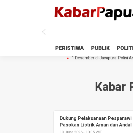
Antisipasi 1 Desember, TNI Polri 
PERISTIWA
PUBLIK
POLIT
Gedung Perpustakaan SMPN 5 Se
1 Desember di Jayapura: Polisi Am
Kabar 
Dukung Pelaksanaan Pesparawi 
Pasokan Listrik Aman dan Andal
19 June 2026 - 10:35 WIT