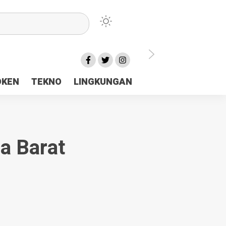
lu Ceria Tanah Papua
OKEN
TEKNO
LINGKUNGAN
aerah Rp23 Miliar Disorot
a Barat