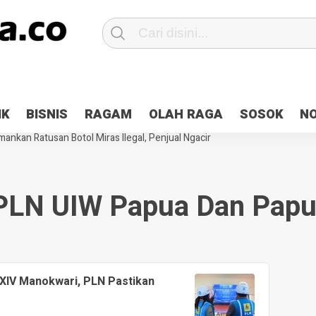
Patroli 2×24 jam di Kota Jayapura
Pesan Sejuk Polri di Deklarasi Pemi
IK
BISNIS
RAGAM
OLAH RAGA
SOSOK
N
ntani Terbakar
Hibah Pilkada Jayapura Cair 10 Persen, Deposit Kas D
ankan Ratusan Botol Miras Ilegal, Penjual Ngacir
PLN UIW Papua Dan Papu
XIV Manokwari, PLN Pastikan